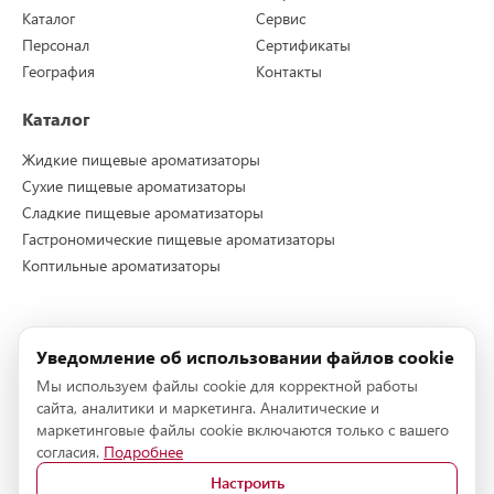
Каталог
Сервис
Персонал
Сертификаты
География
Контакты
Каталог
Жидкие пищевые ароматизаторы
Сухие пищевые ароматизаторы
Сладкие пищевые ароматизаторы
Гастрономические пищевые ароматизаторы
Коптильные ароматизаторы
Контакты
Уведомление об использовании файлов cookie
Телефон:
+7 (495) 228-72-96
Мы используем файлы cookie для корректной работы
Телефон:
+7 (495) 228-72-95
сайта, аналитики и маркетинга. Аналитические и
E-mail:
info@stockmeier-food.ru
маркетинговые файлы cookie включаются только с вашего
согласия.
Подробнее
Адрес:
142153, г.Подольск, деревня Новоселки, технопарк
Сынково, дом 6, Блок А, боксы 5 и 6
Настроить