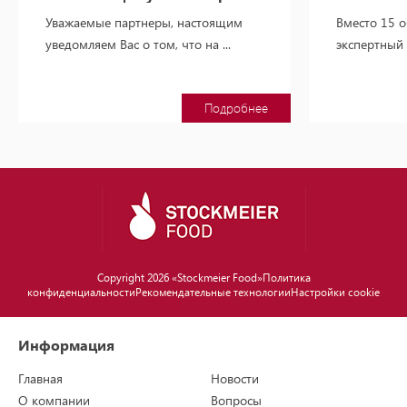
Уважаемые партнеры, настоящим
Вместо 15 
уведомляем Вас о том, что на ...
экспертный п
Подробнее
Copyright 2026 «Stockmeier Food»
Политика
конфиденциальности
Рекомендательные технологии
Настройки cookie
Информация
Главная
Новости
О компании
Вопросы