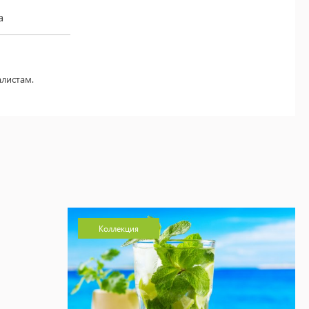
а
листам.
Коллекция