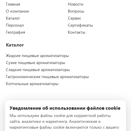
Главная
Новости
О компании
Вопросы
Каталог
Сервис
Персонал
Сертификаты
География
Контакты
Каталог
Жидкие пищевые ароматизаторы
Сухие пищевые ароматизаторы
Сладкие пищевые ароматизаторы
Гастрономические пищевые ароматизаторы
Коптильные ароматизаторы
Контакты
Уведомление об использовании файлов cookie
Телефон:
+7 (495) 228-72-96
Мы используем файлы cookie для корректной работы
Телефон:
+7 (495) 228-72-95
сайта, аналитики и маркетинга. Аналитические и
E-mail:
info@stockmeier-food.ru
маркетинговые файлы cookie включаются только с вашего