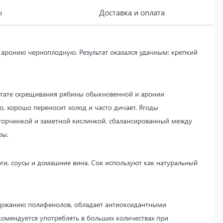
ы
Доставка и оплата
 аронию черноплодную. Результат оказался удачным: крепкий
льтате скрещивания рябины обыкновенной и аронии
, хорошо переносит холод и часто дичает. Ягоды
горчинкой и заметной кислинкой, сбалансированный между
ры.
роги, соусы и домашние вина. Сок используют как натуральный
держанию полифенолов, обладает антиоксидантными
комендуется употреблять в больших количествах при