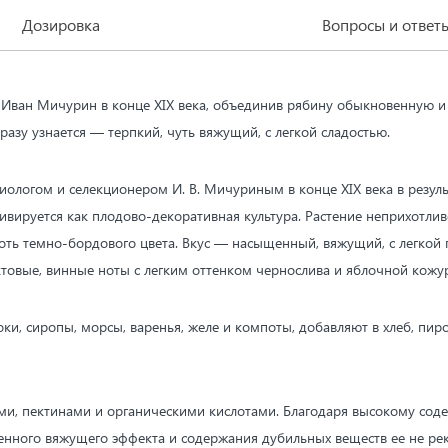
Дозировка
Вопросы и ответ
ал Иван Мичурин в конце XIX века, объединив рябину обыкновенную и
разу узнается — терпкий, чуть вяжущий, с легкой сладостью.
ологом и селекционером И. В. Мичуриным в конце XIX века в резу
вируется как плодово-декоративная культура. Растение неприхотливо
ь темно-бордового цвета. Вкус — насыщенный, вяжущий, с легкой 
ктовые, винные ноты с легким оттенком чернослива и яблочной кожу
оки, сиропы, морсы, варенья, желе и компоты, добавляют в хлеб, пи
нами, пектинами и органическими кислотами. Благодаря высокому со
женного вяжущего эффекта и содержания дубильных веществ ее не ре