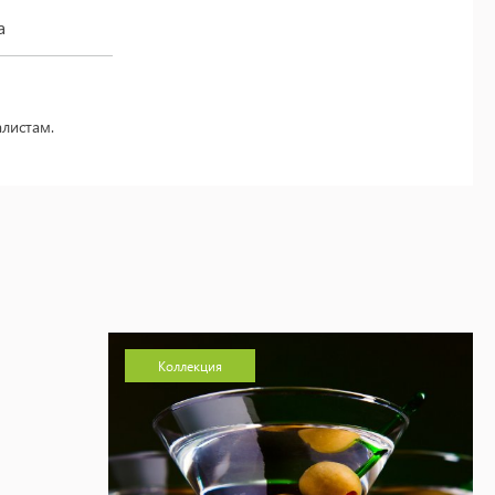
а
листам.
Коллекция