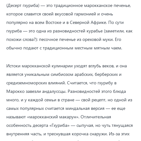
(Десерт гхуриба) — это традиционное марокканское печенье,
которое славится своей вкусовой гармонией и очень
популярно на всем Востоке и в Северной Африке. По сути
гхуриба — это одна из разновидностей курабье (заметили, как
похожи слова?): песочное печенье из ореховой муки. Его
обычно подают с традиционным местным мятным чаем.
Истоки марокканской кулинарии уходят вглубь веков, и она
является уникальным симбиозом арабских, берберских и
средиземноморских влияний. Считается, что гхурибу в
Марокко завезли андалуссцы. Разновидностей этого блюда
много, и у каждой семьи в стране — свой рецепт, но одной из
самых популярных считается миндальная версия — ее еще
называют «марокканский макарун». Отличительная
особенность десерта «Гхуриба» — сыпучая, но чуть тянущаяся
внутренняя часть, и треснувшая корочка снаружи. Из-за этих