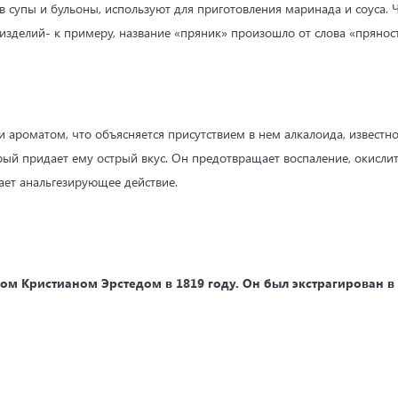
в супы и бульоны, используют для приготовления маринада и соуса
 изделий- к примеру, название «пряник» произошло от слова «пряност
 ароматом, что объясняется присутствием в нем алкалоида, известно
рый придает ему острый вкус. Он предотвращает воспаление, окисли
вает анальгезирующее действие.
ом Кристианом Эрстедом в 1819 году. Он был экстрагирован в