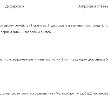
Дозировка
Вопросы и ответ
большому семейству Перечных. Недозрелые и высушенные плоды мног
с перцем чили и лавровым листом.
ает ярко выраженные пикантные нотки. Почти в каждом домашнем бу
штатов. Его историческое название «Малихабар» (Малабар), что пере