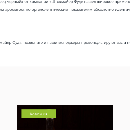
ц черный» от компании «Штокмайер Фуд» нашел широкое применение
им ароматом, по органолептическим показателям абсолютно идентич
кмайер Фуд», позвоните и наши менеджеры проконсультируют вас и п
Коллекция