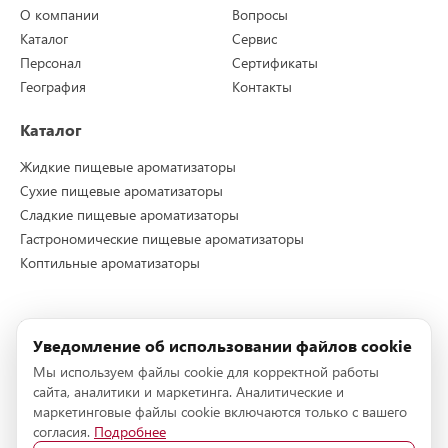
О компании
Вопросы
Каталог
Сервис
Персонал
Сертификаты
География
Контакты
Каталог
Жидкие пищевые ароматизаторы
Сухие пищевые ароматизаторы
Сладкие пищевые ароматизаторы
Гастрономические пищевые ароматизаторы
Коптильные ароматизаторы
Контакты
Уведомление об использовании файлов cookie
Телефон:
+7 (495) 228-72-96
Мы используем файлы cookie для корректной работы
Телефон:
+7 (495) 228-72-95
сайта, аналитики и маркетинга. Аналитические и
E-mail:
info@stockmeier-food.ru
маркетинговые файлы cookie включаются только с вашего
согласия.
Подробнее
Адрес:
142153, г.Подольск, деревня Новоселки, технопарк