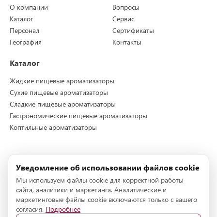
О компании
Вопросы
Каталог
Сервис
Персонал
Сертификаты
География
Контакты
Каталог
Жидкие пищевые ароматизаторы
Сухие пищевые ароматизаторы
Сладкие пищевые ароматизаторы
Гастрономические пищевые ароматизаторы
Коптильные ароматизаторы
Контакты
Уведомление об использовании файлов cookie
Телефон:
+7 (495) 228-72-96
Мы используем файлы cookie для корректной работы
Телефон:
+7 (495) 228-72-95
сайта, аналитики и маркетинга. Аналитические и
E-mail:
info@stockmeier-food.ru
маркетинговые файлы cookie включаются только с вашего
согласия.
Подробнее
Адрес:
142153, г.Подольск, деревня Новоселки, технопарк