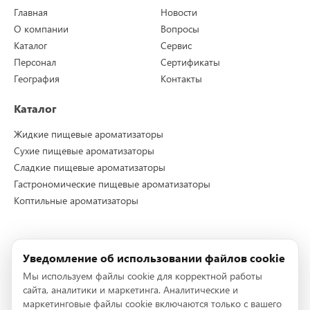
Главная
Новости
О компании
Вопросы
Каталог
Сервис
Персонал
Сертификаты
География
Контакты
Каталог
Жидкие пищевые ароматизаторы
Сухие пищевые ароматизаторы
Сладкие пищевые ароматизаторы
Гастрономические пищевые ароматизаторы
Коптильные ароматизаторы
Контакты
Уведомление об использовании файлов cookie
Телефон:
+7 (495) 228-72-96
Мы используем файлы cookie для корректной работы
Телефон:
+7 (495) 228-72-95
сайта, аналитики и маркетинга. Аналитические и
E-mail:
info@stockmeier-food.ru
маркетинговые файлы cookie включаются только с вашего