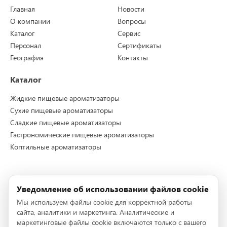
Главная
Новости
О компании
Вопросы
Каталог
Сервис
Персонал
Сертификаты
География
Контакты
Каталог
Жидкие пищевые ароматизаторы
Сухие пищевые ароматизаторы
Сладкие пищевые ароматизаторы
Гастрономические пищевые ароматизаторы
Коптильные ароматизаторы
Контакты
Уведомление об использовании файлов cookie
Телефон:
+7 (495) 228-72-96
Мы используем файлы cookie для корректной работы
Телефон:
+7 (495) 228-72-95
сайта, аналитики и маркетинга. Аналитические и
E-mail:
info@stockmeier-food.ru
маркетинговые файлы cookie включаются только с вашего