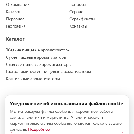
О компании
Вопросы
Каталог
Сервис
Персонал
Сертификаты
География
Контакты
Каталог
Жидкие пищевые ароматизаторы
Сухие пищевые ароматизаторы
Сладкие пищевые ароматизаторы
Гастрономические пищевые ароматизаторы
Коптильные ароматизаторы
Контакты
Уведомление об использовании файлов cookie
Телефон:
+7 (495) 228-72-96
Мы используем файлы cookie для корректной работы
Телефон:
+7 (495) 228-72-95
сайта, аналитики и маркетинга. Аналитические и
E-mail:
info@stockmeier-food.ru
маркетинговые файлы cookie включаются только с вашего
согласия.
Подробнее
Адрес:
142153, г.Подольск, деревня Новоселки, технопарк